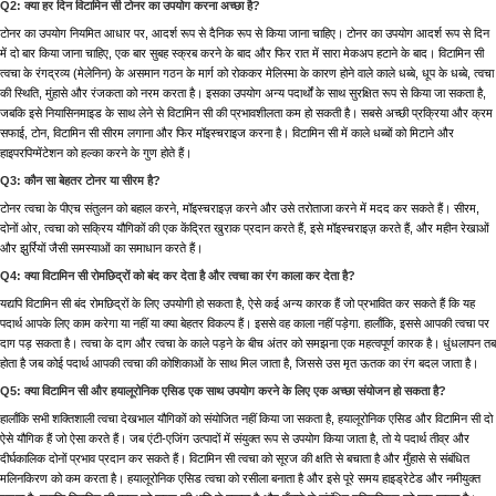
Q2: क्या हर दिन विटामिन सी टोनर का उपयोग करना अच्छा है?
टोनर का उपयोग नियमित आधार पर, आदर्श रूप से दैनिक रूप से किया जाना चाहिए। टोनर का उपयोग आदर्श रूप से दिन
में दो बार किया जाना चाहिए, एक बार सुबह स्क्रब करने के बाद और फिर रात में सारा मेकअप हटाने के बाद। विटामिन सी
त्वचा के रंगद्रव्य (मेलेनिन) के असमान गठन के मार्ग को रोककर मेलिस्मा के कारण होने वाले काले धब्बे, धूप के धब्बे, त्वचा
की स्थिति, मुंहासे और रंजकता को नरम करता है। इसका उपयोग अन्य पदार्थों के साथ सुरक्षित रूप से किया जा सकता है,
जबकि इसे नियासिनमाइड के साथ लेने से विटामिन सी की प्रभावशीलता कम हो सकती है। सबसे अच्छी प्रक्रिया और क्रम
सफाई, टोन, विटामिन सी सीरम लगाना और फिर मॉइस्चराइज करना है। विटामिन सी में काले धब्बों को मिटाने और
हाइपरपिग्मेंटेशन को हल्का करने के गुण होते हैं।
Q3: कौन सा बेहतर टोनर या सीरम है?
टोनर त्वचा के पीएच संतुलन को बहाल करने, मॉइस्चराइज़ करने और उसे तरोताजा करने में मदद कर सकते हैं। सीरम,
दोनों ओर, त्वचा को सक्रिय यौगिकों की एक केंद्रित खुराक प्रदान करते हैं, इसे मॉइस्चराइज़ करते हैं, और महीन रेखाओं
और झुर्रियों जैसी समस्याओं का समाधान करते हैं।
Q4: क्या विटामिन सी रोमछिद्रों को बंद कर देता है और त्वचा का रंग काला कर देता है?
यद्यपि विटामिन सी बंद रोमछिद्रों के लिए उपयोगी हो सकता है, ऐसे कई अन्य कारक हैं जो प्रभावित कर सकते हैं कि यह
पदार्थ आपके लिए काम करेगा या नहीं या क्या बेहतर विकल्प हैं। इससे वह काला नहीं पड़ेगा. हालाँकि, इससे आपकी त्वचा पर
दाग पड़ सकता है। त्वचा के दाग और त्वचा के काले पड़ने के बीच अंतर को समझना एक महत्वपूर्ण कारक है। धुंधलापन तब
होता है जब कोई पदार्थ आपकी त्वचा की कोशिकाओं के साथ मिल जाता है, जिससे उस मृत ऊतक का रंग बदल जाता है।
Q5: क्या विटामिन सी और हयालूरोनिक एसिड एक साथ उपयोग करने के लिए एक अच्छा संयोजन हो सकता है?
हालाँकि सभी शक्तिशाली त्वचा देखभाल यौगिकों को संयोजित नहीं किया जा सकता है, हयालूरोनिक एसिड और विटामिन सी दो
ऐसे यौगिक हैं जो ऐसा करते हैं। जब एंटी-एजिंग उत्पादों में संयुक्त रूप से उपयोग किया जाता है, तो ये पदार्थ तीव्र और
दीर्घकालिक दोनों प्रभाव प्रदान कर सकते हैं। विटामिन सी त्वचा को सूरज की क्षति से बचाता है और मुँहासे से संबंधित
मलिनकिरण को कम करता है। हयालूरोनिक एसिड त्वचा को रसीला बनाता है और इसे पूरे समय हाइड्रेटेड और नमीयुक्त