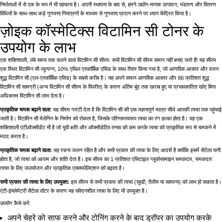
निर्माताओं में से एक के रूप में भी पहचाना है। अपनी स्थापना के बाद से, हमने उद्योग-मानक उत्पादन, भंडारण और वितरण
विधियों के साथ-साथ कड़े गुणवत्ता नियंत्रणों के माध्यम से गुणवत्ता प्रदान करने पर ध्यान केंद्रित किया है।
ज़ोइक कॉस्मेटिक्स विटामिन सी टोनर के
उपयोग के लाभ
एक शक्तिशाली, लंबे समय तक चलने वाला विटामिन सी सीरम: सभी विटामिन सी सीरम समान नहीं बनाए जाते हैं! यह सीरम
एक स्थिर विटामिन सी व्युत्पन्न, 10% एथिल एस्कॉर्बिक एसिड के साथ तैयार किया गया है, जो आणविक आकार और वजन
शुद्ध विटामिन सी (एल-एस्कॉर्बिक एसिड) के सबसे करीब है। यह अपने समान आणविक आकार और 86 प्रतिशत शुद्ध
विटामिन सी सामग्री (अन्य विटामिन सी सीरम के विपरीत) के कारण अंतिम बूंद तक खराब हुए या प्रभावकारिता खोए बिना
अधिकतम विटामिन सी लाभ देता है।
प्राकृतिक चमक बढ़ाने वाला
: यह सीरम गारंटी देता है कि विटामिन सी की एक महत्वपूर्ण मात्रा सीधे आपकी त्वचा तक पहुंचाई
जाती है। विटामिन सी मेलेनिन के निर्माण को रोकता है, जिसके परिणामस्वरूप त्वचा का रंग हल्का होता है। यह एक
शक्तिशाली एंटीऑक्सीडेंट भी है जो यूवी क्षति और ऑक्सीडेटिव तनाव को कम करके त्वचा को प्राकृतिक रूप से चमकने में
मदद करता है।
प्राकृतिक चमक बढ़ाने वाला:
यह रचना जलन रहित है और सभी प्रकार की त्वचा के लिए आदर्श है क्योंकि इसमें सेंटेला पानी
होता है, जो त्वचा को आराम और शांति देता है। इस सीरम का 1 प्रतिशत एसिटाइल ग्लूकोसामाइन चमकदार, चमकदार
त्वचा के लिए जलयोजन और प्राकृतिक एक्सफोलिएशन को बढ़ाता है।
सभी प्रकार की त्वचा के लिए उपयुक्त:
इस सीरम से सभी प्रकार की त्वचा (सूखी, तैलीय या सामान्य) को लाभ हो सकता है।
एंटी-इंफ्लेमेटरी सेंटेला वॉटर के कारण यह संवेदनशील त्वचा के लिए भी उपयुक्त है।
उपयोग कैसे करें:
अपने चेहरे को साफ करने और टोनिंग करने के बाद ड्रॉपर का उपयोग करके